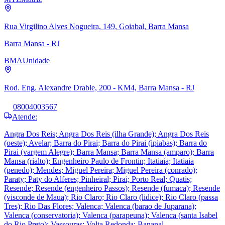
Rua Virgilino Alves Nogueira, 149, Goiabal, Barra Mansa
Barra Mansa - RJ
BMA
Unidade
Rod. Eng. Alexandre Drable, 200 - KM4, Barra Mansa - RJ
08004003567
Atende:
Angra Dos Reis; Angra Dos Reis (ilha Grande); Angra Dos Reis
(oeste); Avelar; Barra do Pirai; Barra do Pirai (ipiabas); Barra do
Pirai (vargem Alegre); Barra Mansa; Barra Mansa (amparo); Barra
Mansa (rialto); Engenheiro Paulo de Frontin; Itatiaia; Itatiaia
(penedo); Mendes; Miguel Pereira; Miguel Pereira (conrado);
Paraty; Paty do Alferes; Pinheiral; Pirai; Porto Real; Quatis;
Resende; Resende (engenheiro Passos); Resende (fumaca); Resende
(visconde de Maua); Rio Claro; Rio Claro (lidice); Rio Claro (passa
Tres); Rio Das Flores; Valenca; Valenca (barao de Juparana);
Valenca (conservatoria); Valenca (parapeuna); Valenca (santa Isabel
do Rio Preto); Vassouras; Volta Redonda; Bananal