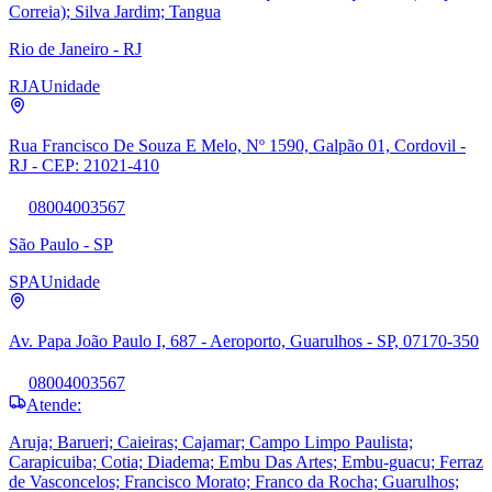
Correia); Silva Jardim; Tangua
Rio de Janeiro - RJ
RJA
Unidade
Rua Francisco De Souza E Melo, Nº 1590, Galpão 01, Cordovil -
RJ - CEP: 21021-410
08004003567
São Paulo - SP
SPA
Unidade
Av. Papa João Paulo I, 687 - Aeroporto, Guarulhos - SP, 07170-350
08004003567
Atende:
Aruja; Barueri; Caieiras; Cajamar; Campo Limpo Paulista;
Carapicuiba; Cotia; Diadema; Embu Das Artes; Embu-guacu; Ferraz
de Vasconcelos; Francisco Morato; Franco da Rocha; Guarulhos;