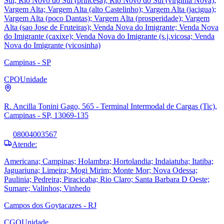
Sul; Rio Novo do Sul (princesa); Rio Novo do Sul (virginia Nova);
Vargem Alta; Vargem Alta (alto Castelinho); Vargem Alta (jacigua);
Vargem Alta (poco Dantas); Vargem Alta (prosperidade); Vargem
Alta (sao Jose de Fruteiras); Venda Nova do Imigrante; Venda Nova
do Imigrante (caxixe); Venda Nova do Imigrante (s.j.vicosa; Venda
Nova do Imigrante (vicosinha)
Campinas - SP
CPQ
Unidade
R. Ancilla Tonini Gago, 565 - Terminal Intermodal de Cargas (Tic),
Campinas - SP, 13069-135
08004003567
Atende:
Americana; Campinas; Holambra; Hortolandia; Indaiatuba; Itatiba;
Jaguariuna; Limeira; Mogi Mirim; Monte Mor; Nova Odessa;
Paulinia; Pedreira; Piracicaba; Rio Claro; Santa Barbara D Oeste;
Sumare; Valinhos; Vinhedo
Campos dos Goytacazes - RJ
CGO
Unidade