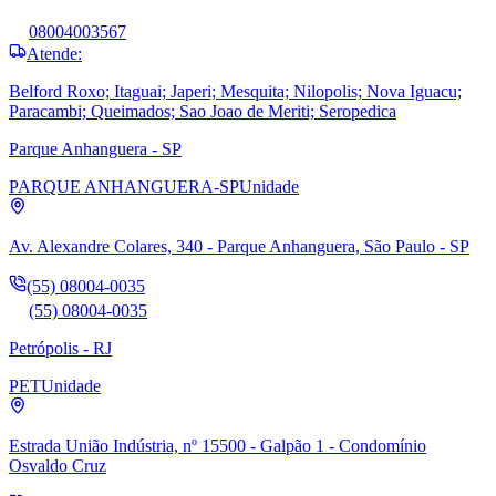
08004003567
Atende:
Belford Roxo; Itaguai; Japeri; Mesquita; Nilopolis; Nova Iguacu;
Paracambi; Queimados; Sao Joao de Meriti; Seropedica
Parque Anhanguera - SP
PARQUE ANHANGUERA-SP
Unidade
Av. Alexandre Colares, 340 - Parque Anhanguera, São Paulo - SP
(55) 08004-0035
(55) 08004-0035
Petrópolis - RJ
PET
Unidade
Estrada União Indústria, nº 15500 - Galpão 1 - Condomínio
Osvaldo Cruz