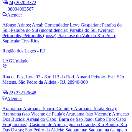
(24) 2020-3372
08004003567
Atende:
Afonso Arinos; Areal; Comendador Levy Gasparian; Paraiba do
Sul; Paraiba do Sul (inconfidencia); Paraiba do Sul (wernec);
Petropolis; Petropolis (posse); Sao Jose do Vale do Rio Preto;
Sapucaia; Tres Rios
Região dos Lagos - RJ
LAG
Unidade
Rua da Paz, Lote 02 - Km 113 da Rod. Amaral Peixoto, Estr. São
Mateus, São Pedro da Aldeia - RJ, 28940-000
(22) 2321-9648
Atende:
Araruama; Araruama (morro Grande); Araruama (praia Seca);
Araruama (sao Vicente de Paula); Araruama (sao Vicente); Armacao
Dos Buzios; Arraial do Cabo; Barra de Sao Joao; Cabo Frio; Cabo
Frio(tamoios); Casimiro de Abreu; Iguaba Grande; Rio Bonito; Rio
Das Ostras; Sao Pedro da Aldeia; Saquarema; Saquarema (sampaio