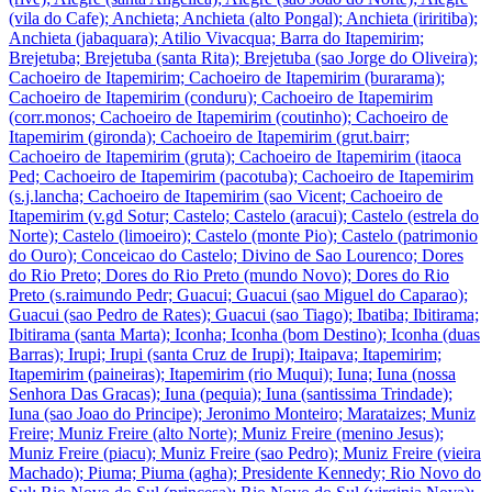
(vila do Cafe); Anchieta; Anchieta (alto Pongal); Anchieta (iriritiba);
Anchieta (jabaquara); Atilio Vivacqua; Barra do Itapemirim;
Brejetuba; Brejetuba (santa Rita); Brejetuba (sao Jorge do Oliveira);
Cachoeiro de Itapemirim; Cachoeiro de Itapemirim (burarama);
Cachoeiro de Itapemirim (conduru); Cachoeiro de Itapemirim
(corr.monos; Cachoeiro de Itapemirim (coutinho); Cachoeiro de
Itapemirim (gironda); Cachoeiro de Itapemirim (grut.bairr;
Cachoeiro de Itapemirim (gruta); Cachoeiro de Itapemirim (itaoca
Ped; Cachoeiro de Itapemirim (pacotuba); Cachoeiro de Itapemirim
(s.j.lancha; Cachoeiro de Itapemirim (sao Vicent; Cachoeiro de
Itapemirim (v.gd Sotur; Castelo; Castelo (aracui); Castelo (estrela do
Norte); Castelo (limoeiro); Castelo (monte Pio); Castelo (patrimonio
do Ouro); Conceicao do Castelo; Divino de Sao Lourenco; Dores
do Rio Preto; Dores do Rio Preto (mundo Novo); Dores do Rio
Preto (s.raimundo Pedr; Guacui; Guacui (sao Miguel do Caparao);
Guacui (sao Pedro de Rates); Guacui (sao Tiago); Ibatiba; Ibitirama;
Ibitirama (santa Marta); Iconha; Iconha (bom Destino); Iconha (duas
Barras); Irupi; Irupi (santa Cruz de Irupi); Itaipava; Itapemirim;
Itapemirim (paineiras); Itapemirim (rio Muqui); Iuna; Iuna (nossa
Senhora Das Gracas); Iuna (pequia); Iuna (santissima Trindade);
Iuna (sao Joao do Principe); Jeronimo Monteiro; Marataizes; Muniz
Freire; Muniz Freire (alto Norte); Muniz Freire (menino Jesus);
Muniz Freire (piacu); Muniz Freire (sao Pedro); Muniz Freire (vieira
Machado); Piuma; Piuma (agha); Presidente Kennedy; Rio Novo do