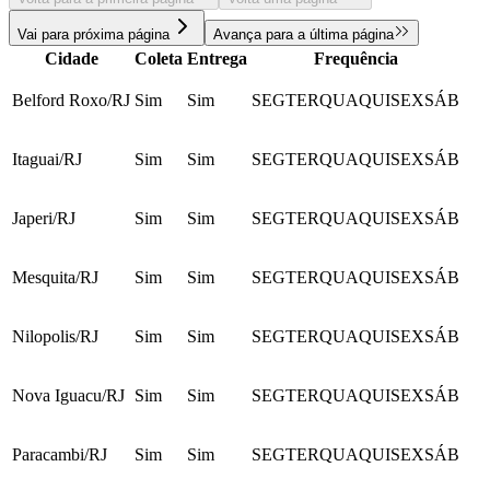
Vai para próxima página
Avança para a última página
Cidade
Coleta
Entrega
Frequência
Belford Roxo/RJ
Sim
Sim
SEG
TER
QUA
QUI
SEX
SÁB
Itaguai/RJ
Sim
Sim
SEG
TER
QUA
QUI
SEX
SÁB
Japeri/RJ
Sim
Sim
SEG
TER
QUA
QUI
SEX
SÁB
Mesquita/RJ
Sim
Sim
SEG
TER
QUA
QUI
SEX
SÁB
Nilopolis/RJ
Sim
Sim
SEG
TER
QUA
QUI
SEX
SÁB
Nova Iguacu/RJ
Sim
Sim
SEG
TER
QUA
QUI
SEX
SÁB
Paracambi/RJ
Sim
Sim
SEG
TER
QUA
QUI
SEX
SÁB