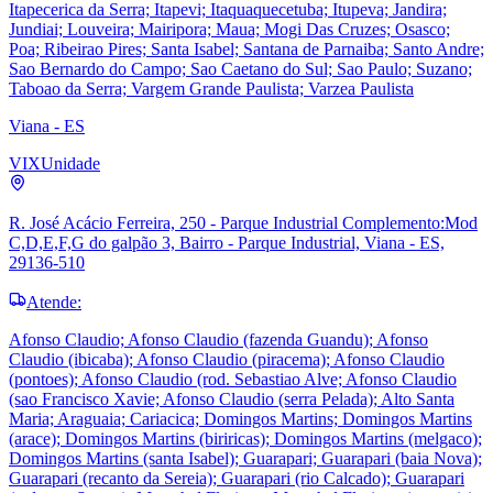
Itapecerica da Serra; Itapevi; Itaquaquecetuba; Itupeva; Jandira;
Jundiai; Louveira; Mairipora; Maua; Mogi Das Cruzes; Osasco;
Poa; Ribeirao Pires; Santa Isabel; Santana de Parnaiba; Santo Andre;
Sao Bernardo do Campo; Sao Caetano do Sul; Sao Paulo; Suzano;
Taboao da Serra; Vargem Grande Paulista; Varzea Paulista
Viana - ES
VIX
Unidade
R. José Acácio Ferreira, 250 - Parque Industrial Complemento:Mod
C,D,E,F,G do galpão 3, Bairro - Parque Industrial, Viana - ES,
29136-510
Atende:
Afonso Claudio; Afonso Claudio (fazenda Guandu); Afonso
Claudio (ibicaba); Afonso Claudio (piracema); Afonso Claudio
(pontoes); Afonso Claudio (rod. Sebastiao Alve; Afonso Claudio
(sao Francisco Xavie; Afonso Claudio (serra Pelada); Alto Santa
Maria; Araguaia; Cariacica; Domingos Martins; Domingos Martins
(arace); Domingos Martins (biriricas); Domingos Martins (melgaco);
Domingos Martins (santa Isabel); Guarapari; Guarapari (baia Nova);
Guarapari (recanto da Sereia); Guarapari (rio Calcado); Guarapari