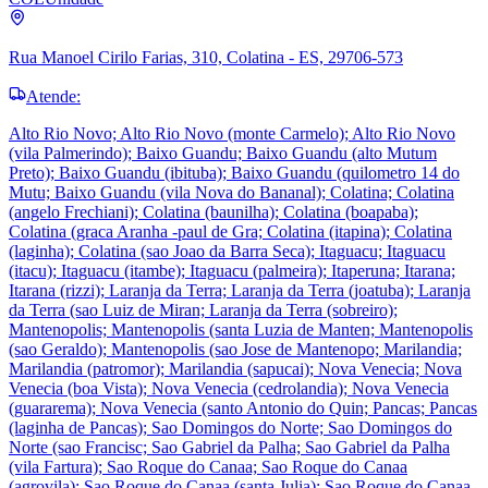
Rua Manoel Cirilo Farias, 310, Colatina - ES, 29706-573
Atende:
Alto Rio Novo; Alto Rio Novo (monte Carmelo); Alto Rio Novo
(vila Palmerindo); Baixo Guandu; Baixo Guandu (alto Mutum
Preto); Baixo Guandu (ibituba); Baixo Guandu (quilometro 14 do
Mutu; Baixo Guandu (vila Nova do Bananal); Colatina; Colatina
(angelo Frechiani); Colatina (baunilha); Colatina (boapaba);
Colatina (graca Aranha -paul de Gra; Colatina (itapina); Colatina
(laginha); Colatina (sao Joao da Barra Seca); Itaguacu; Itaguacu
(itacu); Itaguacu (itambe); Itaguacu (palmeira); Itaperuna; Itarana;
Itarana (rizzi); Laranja da Terra; Laranja da Terra (joatuba); Laranja
da Terra (sao Luiz de Miran; Laranja da Terra (sobreiro);
Mantenopolis; Mantenopolis (santa Luzia de Manten; Mantenopolis
(sao Geraldo); Mantenopolis (sao Jose de Mantenopo; Marilandia;
Marilandia (patromor); Marilandia (sapucai); Nova Venecia; Nova
Venecia (boa Vista); Nova Venecia (cedrolandia); Nova Venecia
(guararema); Nova Venecia (santo Antonio do Quin; Pancas; Pancas
(laginha de Pancas); Sao Domingos do Norte; Sao Domingos do
Norte (sao Francisc; Sao Gabriel da Palha; Sao Gabriel da Palha
(vila Fartura); Sao Roque do Canaa; Sao Roque do Canaa
(agrovila); Sao Roque do Canaa (santa Julia); Sao Roque do Canaa