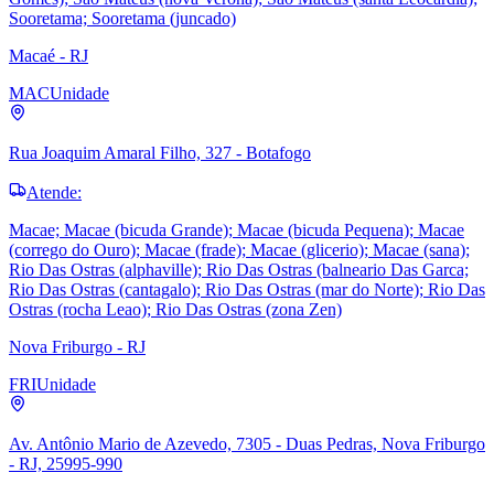
Sooretama; Sooretama (juncado)
Macaé - RJ
MAC
Unidade
Rua Joaquim Amaral Filho, 327 - Botafogo
Atende:
Macae; Macae (bicuda Grande); Macae (bicuda Pequena); Macae
(corrego do Ouro); Macae (frade); Macae (glicerio); Macae (sana);
Rio Das Ostras (alphaville); Rio Das Ostras (balneario Das Garca;
Rio Das Ostras (cantagalo); Rio Das Ostras (mar do Norte); Rio Das
Ostras (rocha Leao); Rio Das Ostras (zona Zen)
Nova Friburgo - RJ
FRI
Unidade
Av. Antônio Mario de Azevedo, 7305 - Duas Pedras, Nova Friburgo
- RJ, 25995-990