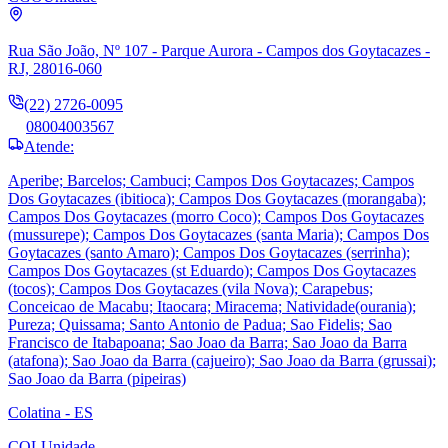
Rua São João, Nº 107 - Parque Aurora - Campos dos Goytacazes -
RJ, 28016-060
(22) 2726-0095
08004003567
Atende:
Aperibe; Barcelos; Cambuci; Campos Dos Goytacazes; Campos
Dos Goytacazes (ibitioca); Campos Dos Goytacazes (morangaba);
Campos Dos Goytacazes (morro Coco); Campos Dos Goytacazes
(mussurepe); Campos Dos Goytacazes (santa Maria); Campos Dos
Goytacazes (santo Amaro); Campos Dos Goytacazes (serrinha);
Campos Dos Goytacazes (st Eduardo); Campos Dos Goytacazes
(tocos); Campos Dos Goytacazes (vila Nova); Carapebus;
Conceicao de Macabu; Itaocara; Miracema; Natividade(ourania);
Pureza; Quissama; Santo Antonio de Padua; Sao Fidelis; Sao
Francisco de Itabapoana; Sao Joao da Barra; Sao Joao da Barra
(atafona); Sao Joao da Barra (cajueiro); Sao Joao da Barra (grussai);
Sao Joao da Barra (pipeiras)
Colatina - ES
COL
Unidade