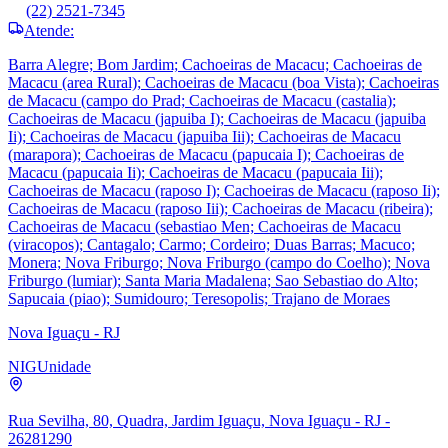
(22) 2521-7345
Atende:
Barra Alegre; Bom Jardim; Cachoeiras de Macacu; Cachoeiras de
Macacu (area Rural); Cachoeiras de Macacu (boa Vista); Cachoeiras
de Macacu (campo do Prad; Cachoeiras de Macacu (castalia);
Cachoeiras de Macacu (japuiba I); Cachoeiras de Macacu (japuiba
Ii); Cachoeiras de Macacu (japuiba Iii); Cachoeiras de Macacu
(marapora); Cachoeiras de Macacu (papucaia I); Cachoeiras de
Macacu (papucaia Ii); Cachoeiras de Macacu (papucaia Iii);
Cachoeiras de Macacu (raposo I); Cachoeiras de Macacu (raposo Ii);
Cachoeiras de Macacu (raposo Iii); Cachoeiras de Macacu (ribeira);
Cachoeiras de Macacu (sebastiao Men; Cachoeiras de Macacu
(viracopos); Cantagalo; Carmo; Cordeiro; Duas Barras; Macuco;
Monera; Nova Friburgo; Nova Friburgo (campo do Coelho); Nova
Friburgo (lumiar); Santa Maria Madalena; Sao Sebastiao do Alto;
Sapucaia (piao); Sumidouro; Teresopolis; Trajano de Moraes
Nova Iguaçu - RJ
NIG
Unidade
Rua Sevilha, 80, Quadra, Jardim Iguaçu, Nova Iguaçu - RJ -
26281290