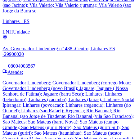
(sao Jacinto); Vila Valerio; Vila Valerio (jurama); Vila Valerio (sao
Jorge da Barra se
Linhares - ES
LNH
Unidade
Av. Governador Lindenberg n° 488 -Centro, Linhares ES
-29900020
08004003567
Atende:
Governador Lindenberg; Governador Lindenberg (corrego Moac;
Governador Lindenberg (novo Brasil); Jaguare; Jaguare ( Nossa
Senhora de Fatima); Jaguare (barra Seca); Linhares; Linhares
(bebedouro); Linhares (cacimba); Linhares (farias); Linhares (portal
Ipiranga); Linhares (povoacao); Linhares (regencia); Linhares (rio
Quartel); Linhares (sao Rafael); Regencia; Rio Bananal; Rio
Bananal (sao Jorge de Tiradente; Rio Bananal (vila Sao Francisco);
Sao Mateus; Sao Mateus (barra Nova); Sao Mateus (campo
Grande); Sao Mateus (guriri Norte); Sao Mateus (guriri Sul); Sao
Mateus (guriri); Sao Mateus (itauninhas); Sao Mateus (nestor
Gomes); Sao Mateus (nova Verona); Sao Mateus (santa Leocardia);