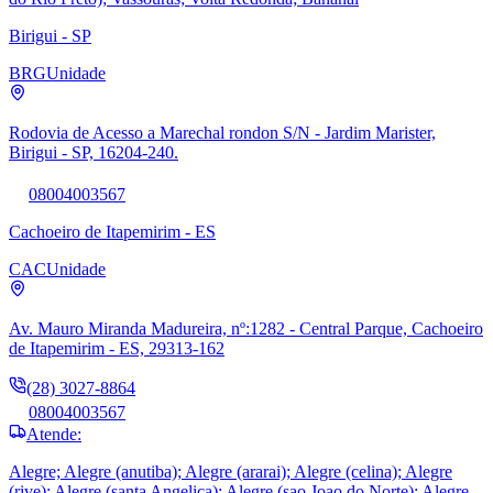
Birigui - SP
BRG
Unidade
Rodovia de Acesso a Marechal rondon S/N - Jardim Marister,
Birigui - SP, 16204-240.
08004003567
Cachoeiro de Itapemirim - ES
CAC
Unidade
Av. Mauro Miranda Madureira, nº:1282 - Central Parque, Cachoeiro
de Itapemirim - ES, 29313-162
(28) 3027-8864
08004003567
Atende:
Alegre; Alegre (anutiba); Alegre (ararai); Alegre (celina); Alegre
(rive); Alegre (santa Angelica); Alegre (sao Joao do Norte); Alegre