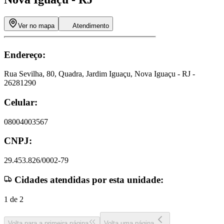
Ver no mapa
Atendimento
Endereço:
Rua Sevilha, 80, Quadra, Jardim Iguaçu, Nova Iguaçu - RJ -
26281290
Celular:
08004003567
CNPJ:
29.453.826/0002-79
Cidades atendidas por esta unidade:
1
de
2
Volta para a primeira página
Volta uma página