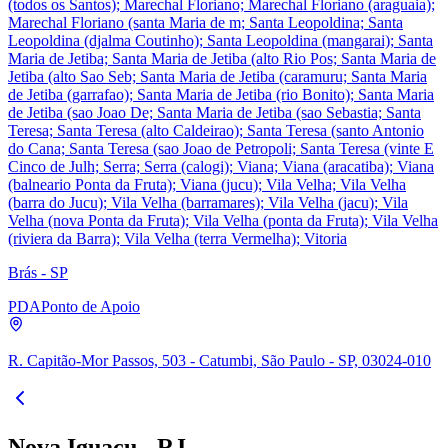
(todos os Santos); Marechal Floriano; Marechal Floriano (araguaia);
Marechal Floriano (santa Maria de m; Santa Leopoldina; Santa
Leopoldina (djalma Coutinho); Santa Leopoldina (mangarai); Santa
Maria de Jetiba; Santa Maria de Jetiba (alto Rio Pos; Santa Maria de
Jetiba (alto Sao Seb; Santa Maria de Jetiba (caramuru; Santa Maria
de Jetiba (garrafao); Santa Maria de Jetiba (rio Bonito); Santa Maria
de Jetiba (sao Joao De; Santa Maria de Jetiba (sao Sebastia; Santa
Teresa; Santa Teresa (alto Caldeirao); Santa Teresa (santo Antonio
do Cana; Santa Teresa (sao Joao de Petropoli; Santa Teresa (vinte E
Cinco de Julh; Serra; Serra (calogi); Viana; Viana (aracatiba); Viana
(balneario Ponta da Fruta); Viana (jucu); Vila Velha; Vila Velha
(barra do Jucu); Vila Velha (barramares); Vila Velha (jacu); Vila
Velha (nova Ponta da Fruta); Vila Velha (ponta da Fruta); Vila Velha
(riviera da Barra); Vila Velha (terra Vermelha); Vitoria
Brás - SP
PDA
Ponto de Apoio
R. Capitão-Mor Passos, 503 - Catumbi, São Paulo - SP, 03024-010
Nova Iguaçu - RJ